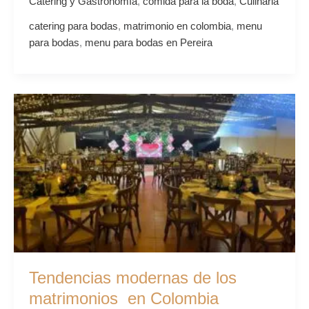
Catering y Gastronomía
,
comida para la boda
,
Culinaria
catering para bodas
,
matrimonio en colombia
,
menu
para bodas
,
menu para bodas en Pereira
Tendencias
modernas
de
los
matrimonios
en
Colombia
Tendencias modernas de los
matrimonios en Colombia