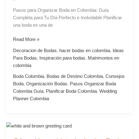
Tu
Pasos para Organizar Boda en Colombia: Guía
Día
Completa para Tu Día Perfecto e Inolvidable Planificar
Perfecto
una boda es una de
e
Inolvidable
Read More »
|
Decoracion de Bodas
,
hacer bodas en colombia
,
Ideas
Colombianovios
Para Bodas
,
Inspiración para bodas
,
Matrimonios en
colombia
Boda Colombia
,
Bodas de Destino Colombia
,
Consejos
Boda
,
Organización Bodas
,
Pasos Organizar Boda
Colombia Guía
,
Planificar Boda Colombia
,
Wedding
Planner Colombia
Cómo
Hacer