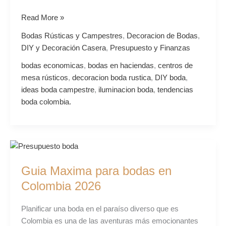
Read More »
Bodas Rústicas y Campestres
,
Decoracion de Bodas
,
DIY y Decoración Casera
,
Presupuesto y Finanzas
bodas economicas
,
bodas en haciendas
,
centros de
mesa rústicos
,
decoracion boda rustica
,
DIY boda
,
ideas boda campestre
,
iluminacion boda
,
tendencias
boda colombia.
Guia
Maxima
Guia Maxima para bodas en
para
bodas
Colombia 2026
en
Colombia
Planificar una boda en el paraíso diverso que es
2026
Colombia es una de las aventuras más emocionantes