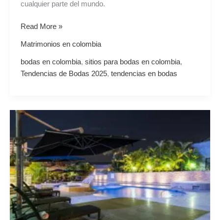
cualquier parte del mundo.
Read More »
Matrimonios en colombia
bodas en colombia
,
sitios para bodas en colombia
,
Tendencias de Bodas 2025
,
tendencias en bodas
¿Cómo
elegir
el
lugar
para
casarme
en
Colombia?