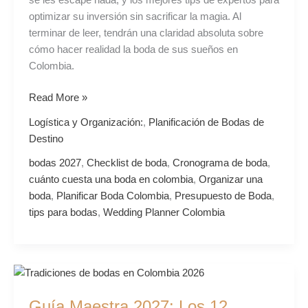
se les escape nada, y los mejores tips de expertos para
optimizar su inversión sin sacrificar la magia. Al
terminar de leer, tendrán una claridad absoluta sobre
cómo hacer realidad la boda de sus sueños en
Colombia.
Read More »
Logística y Organización:
,
Planificación de Bodas de
Destino
bodas 2027
,
Checklist de boda
,
Cronograma de boda
,
cuánto cuesta una boda en colombia
,
Organizar una
boda
,
Planificar Boda Colombia
,
Presupuesto de Boda
,
tips para bodas
,
Wedding Planner Colombia
Guía
Maestra
Guía Maestra 2027: Los 12
2027: