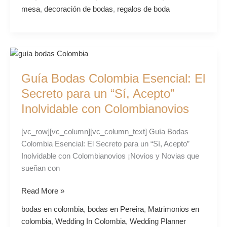
mesa
,
decoración de bodas
,
regalos de boda
Guía
Bodas
Guía Bodas Colombia Esencial: El
Colombia
Esencial:
Secreto para un “Sí, Acepto”
El
Inolvidable con Colombianovios
Secreto
para
[vc_row][vc_column][vc_column_text] Guía Bodas
un
Colombia Esencial: El Secreto para un “Sí, Acepto”
“Sí,
Inolvidable con Colombianovios ¡Novios y Novias que
Acepto”
sueñan con
Inolvidable
con
Read More »
Colombianovios
bodas en colombia
,
bodas en Pereira
,
Matrimonios en
colombia
,
Wedding In Colombia
,
Wedding Planner