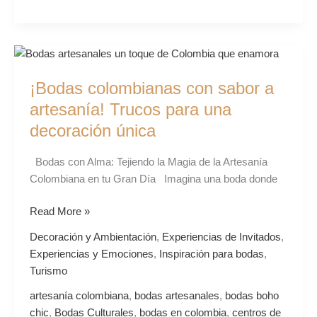
¡Bodas
colombianas
¡Bodas colombianas con sabor a
con
sabor
artesanía! Trucos para una
a
decoración única
artesanía!
Trucos
Bodas con Alma: Tejiendo la Magia de la Artesanía
para
Colombiana en tu Gran Día Imagina una boda donde
una
decoración
Read More »
única
Decoración y Ambientación
,
Experiencias de Invitados
,
Experiencias y Emociones
,
Inspiración para bodas
,
Turismo
artesanía colombiana
,
bodas artesanales
,
bodas boho
chic
,
Bodas Culturales
,
bodas en colombia
,
centros de