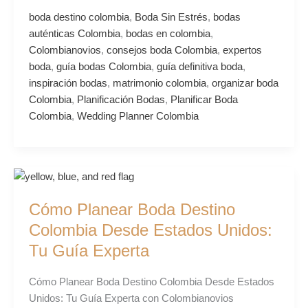
boda destino colombia
,
Boda Sin Estrés
,
bodas
auténticas Colombia
,
bodas en colombia
,
Colombianovios
,
consejos boda Colombia
,
expertos
boda
,
guía bodas Colombia
,
guía definitiva boda
,
inspiración bodas
,
matrimonio colombia
,
organizar boda
Colombia
,
Planificación Bodas
,
Planificar Boda
Colombia
,
Wedding Planner Colombia
Cómo
Planear
Cómo Planear Boda Destino
Boda
Destino
Colombia Desde Estados Unidos:
Colombia
Tu Guía Experta
Desde
Estados
Cómo Planear Boda Destino Colombia Desde Estados
Unidos:
Unidos: Tu Guía Experta con Colombianovios
Tu