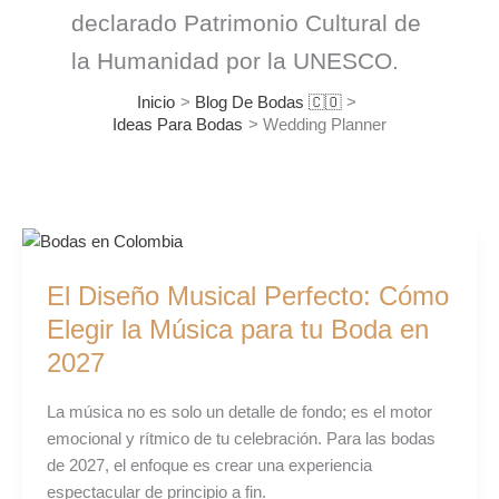
declarado Patrimonio Cultural de
la Humanidad por la UNESCO.
Inicio
Blog De Bodas 🇨🇴
Ideas Para Bodas
Wedding Planner
El
Diseño
El Diseño Musical Perfecto: Cómo
Musical
Perfecto:
Elegir la Música para tu Boda en
Cómo
2027
Elegir
la
La música no es solo un detalle de fondo; es el motor
Música
emocional y rítmico de tu celebración. Para las bodas
para
de 2027, el enfoque es crear una experiencia
tu
espectacular de principio a fin.