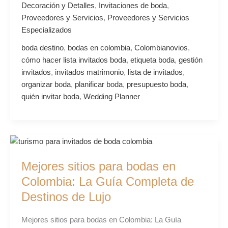
Decoración y Detalles
,
Invitaciones de boda
,
Proveedores y Servicios
,
Proveedores y Servicios
Especializados
boda destino
,
bodas en colombia
,
Colombianovios
,
cómo hacer lista invitados boda
,
etiqueta boda
,
gestión
invitados
,
invitados matrimonio
,
lista de invitados
,
organizar boda
,
planificar boda
,
presupuesto boda
,
quién invitar boda
,
Wedding Planner
Mejores
sitios
Mejores sitios para bodas en
para
bodas
Colombia: La Guía Completa de
en
Destinos de Lujo
Colombia:
La
Mejores sitios para bodas en Colombia: La Guía
Guía