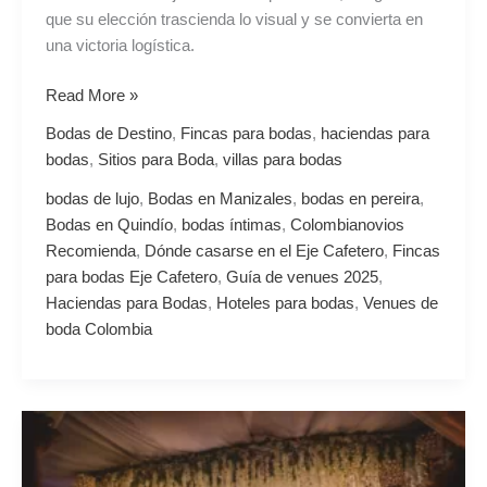
que su elección trascienda lo visual y se convierta en
una victoria logística.
Read More »
Bodas de Destino
,
Fincas para bodas
,
haciendas para
bodas
,
Sitios para Boda
,
villas para bodas
bodas de lujo
,
Bodas en Manizales
,
bodas en pereira
,
Bodas en Quindío
,
bodas íntimas
,
Colombianovios
Recomienda
,
Dónde casarse en el Eje Cafetero
,
Fincas
para bodas Eje Cafetero
,
Guía de venues 2025
,
Haciendas para Bodas
,
Hoteles para bodas
,
Venues de
boda Colombia
Pistas
de
baile