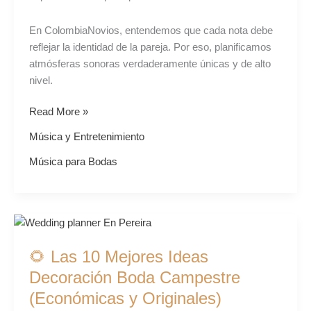
Boda
en
En ColombiaNovios, entendemos que cada nota debe
2027
reflejar la identidad de la pareja. Por eso, planificamos
atmósferas sonoras verdaderamente únicas y de alto
nivel.
Read More »
Música y Entretenimiento
Música para Bodas
🌻
Las
🌻 Las 10 Mejores Ideas
10
Mejores
Decoración Boda Campestre
Ideas
(Económicas y Originales)
Decoración