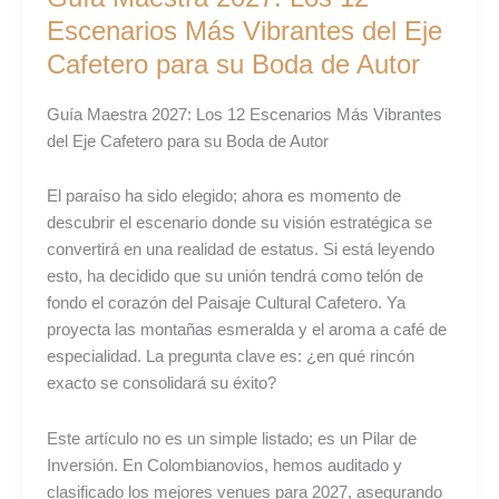
Los
Escenarios Más Vibrantes del Eje
12
Cafetero para su Boda de Autor
Escenarios
Más
Guía Maestra 2027: Los 12 Escenarios Más Vibrantes
Vibrantes
del Eje Cafetero para su Boda de Autor
del
Eje
El paraíso ha sido elegido; ahora es momento de
Cafetero
descubrir el escenario donde su visión estratégica se
para
convertirá en una realidad de estatus. Si está leyendo
su
esto, ha decidido que su unión tendrá como telón de
Boda
fondo el corazón del Paisaje Cultural Cafetero. Ya
de
proyecta las montañas esmeralda y el aroma a café de
Autor
especialidad. La pregunta clave es: ¿en qué rincón
exacto se consolidará su éxito?
Este artículo no es un simple listado; es un Pilar de
Inversión. En Colombianovios, hemos auditado y
clasificado los mejores venues para 2027, asegurando