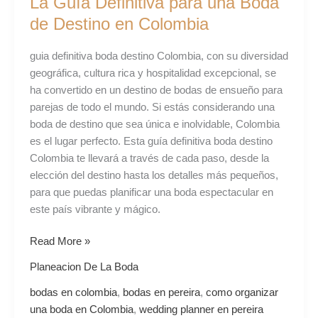
La Guía Definitiva para una Boda
Definitiva
para
de Destino en Colombia
una
Boda
guia definitiva boda destino Colombia, con su diversidad
de
geográfica, cultura rica y hospitalidad excepcional, se
Destino
ha convertido en un destino de bodas de ensueño para
en
parejas de todo el mundo. Si estás considerando una
Colombia
boda de destino que sea única e inolvidable, Colombia
es el lugar perfecto. Esta guía definitiva boda destino
Colombia te llevará a través de cada paso, desde la
elección del destino hasta los detalles más pequeños,
para que puedas planificar una boda espectacular en
este país vibrante y mágico.
Read More »
Planeacion De La Boda
bodas en colombia
,
bodas en pereira
,
como organizar
una boda en Colombia
,
wedding planner en pereira