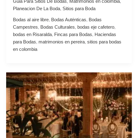
Guia Para Sitios De Bodas
,
Matrimonios en colombia
,
Planeacion De La Boda
,
Sitios para Boda
Bodas al aire libre
,
Bodas Auténticas
,
Bodas
Campestres
,
Bodas Culturales
,
bodas eje cafetero
,
bodas en Risaralda
,
Fincas para Bodas
,
Haciendas
para Bodas
,
matrimonios en pereira
,
sitios para bodas
en colombia
Planificar
Bodas
en
Pereira:
Tu
Romance
Florece
en
el