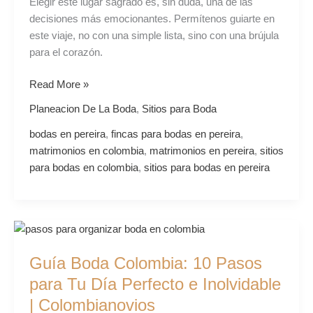
Elegir este lugar sagrado es, sin duda, una de las
decisiones más emocionantes. Permítenos guiarte en
este viaje, no con una simple lista, sino con una brújula
para el corazón.
Read More »
Planeacion De La Boda
,
Sitios para Boda
bodas en pereira
,
fincas para bodas en pereira
,
matrimonios en colombia
,
matrimonios en pereira
,
sitios
para bodas en colombia
,
sitios para bodas en pereira
Guía
Boda
Guía Boda Colombia: 10 Pasos
Colombia:
10
para Tu Día Perfecto e Inolvidable
Pasos
| Colombianovios
para