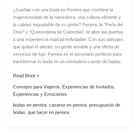
Boda
¿Sueñas con una boda en Pereira que combine la
en
majestuosidad de la naturaleza, una cultura vibrante y
el
la calidez inigualable de su gente? Pereira, la “Perla del
Corazón
Otún” y “Querendona de Colombia”, te abre las puertas
del
a una experiencia nupcial inolvidable. Con sus paisajes
Eje
que quitan el aliento, su gente amable y una oferta de
Cafetero
servicios de lujo, Pereira es el escenario perfecto para
transformar tu boda en un verdadero cuento de hadas.
Read More »
Consejos para Viajeros
,
Experiencias de Invitados
,
Experiencias y Emociones
bodas en pereira
,
casarse en pereira
,
presupuesto de
bodas
,
que hacer en pereira