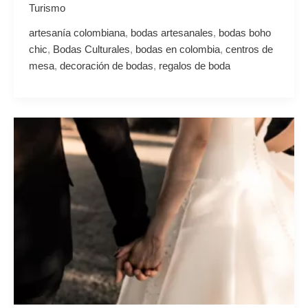
Turismo
artesanía colombiana
,
bodas artesanales
,
bodas boho
chic
,
Bodas Culturales
,
bodas en colombia
,
centros de
mesa
,
decoración de bodas
,
regalos de boda
El
Clima
en
el
Eje
Cafetero
para
Bodas:
La
Mejor
Época
y