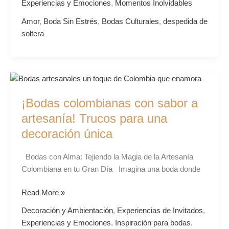
Experiencias y Emociones
,
Momentos Inolvidables
Amor
,
Boda Sin Estrés
,
Bodas Culturales
,
despedida de
soltera
¡Bodas
colombianas
¡Bodas colombianas con sabor a
con
sabor
artesanía! Trucos para una
a
decoración única
artesanía!
Trucos
Bodas con Alma: Tejiendo la Magia de la Artesanía
para
Colombiana en tu Gran Día Imagina una boda donde
una
decoración
Read More »
única
Decoración y Ambientación
,
Experiencias de Invitados
,
Experiencias y Emociones
,
Inspiración para bodas
,