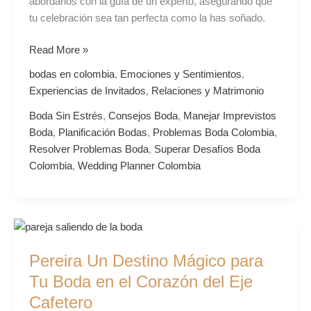
abordarlos con la guía de un experto, asegurando que
tu celebración sea tan perfecta como la has soñado.
Read More »
bodas en colombia
,
Emociones y Sentimientos
,
Experiencias de Invitados
,
Relaciones y Matrimonio
Boda Sin Estrés
,
Consejos Boda
,
Manejar Imprevistos
Boda
,
Planificación Bodas
,
Problemas Boda Colombia
,
Resolver Problemas Boda
,
Superar Desafíos Boda
Colombia
,
Wedding Planner Colombia
Pereira
Un
Pereira Un Destino Mágico para
Destino
Mágico
Tu Boda en el Corazón del Eje
para
Cafetero
Tu