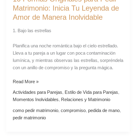
para
Matrimonio: Inicia Tu Leyenda de
Pedir
Amor de Manera Inolvidable
Matrimonio:
Inicia
1. Bajo las estrellas
Tu
Leyenda
Planifica una noche romántica bajo el cielo estrellado.
de
Lleva a tu pareja a un lugar con poca contaminación
Amor
lumínica, y mientras observas las estrellas, sorpréndela
de
con un anillo de compromiso y la pregunta mágica.
Manera
Inolvidable
Read More »
Actividades para Parejas
,
Estilo de Vida para Parejas
,
Momentos Inolvidables
,
Relaciones y Matrimonio
como pedir matrimonio
,
compromiso
,
pedida de mano
,
pedir matrimonio