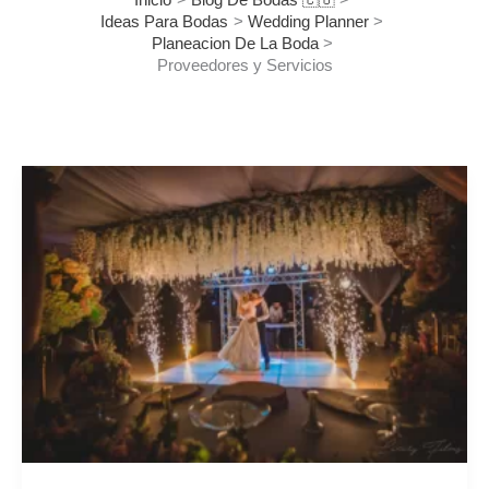
Inicio
Blog De Bodas 🇨🇴
Ideas Para Bodas
Wedding Planner
Planeacion De La Boda
Proveedores y Servicios
Pistas
de
baile
en
la
boda