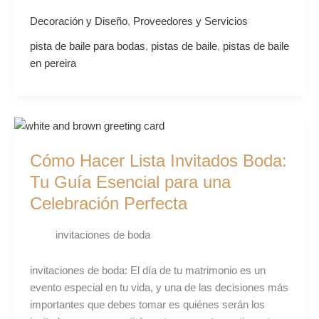
Decoración y Diseño
,
Proveedores y Servicios
pista de baile para bodas
,
pistas de baile
,
pistas de baile
en pereira
Cómo
Hacer
Cómo Hacer Lista Invitados Boda:
Lista
Invitados
Tu Guía Esencial para una
Boda:
Celebración Perfecta
Tu
Guía
invitaciones de boda
Esencial
para
invitaciones de boda: El día de tu matrimonio es un
una
evento especial en tu vida, y una de las decisiones más
Celebración
importantes que debes tomar es quiénes serán los
Perfecta