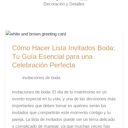
Decoración y Detalles
Cómo
Hacer
Cómo Hacer Lista Invitados Boda:
Lista
Invitados
Tu Guía Esencial para una
Boda:
Celebración Perfecta
Tu
Guía
invitaciones de boda
Esencial
para
invitaciones de boda: El día de tu matrimonio es un
una
evento especial en tu vida, y una de las decisiones más
Celebración
importantes que debes tomar es quiénes serán los
Perfecta
invitados que compartirán este momento contigo y tu
pareja. La lista de invitados puede ser un tema delicado
y complicado de manejar, ya que muchas veces hay