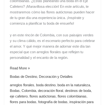
colombianas. ¿Estás planeando una boda en el Eje
tu
Cafetero? ¡Maravillosa elección! En este artículo, te
boda
mostraremos cómo las flores autóctonas pueden hacer
destino!
de tu gran día una experiencia única. ¡Inspírate y
comienza a planificar tu boda de ensueño!
y en este rincón de Colombia, con sus paisajes verdes
y su clima cálido, es el escenario perfecto para celebrar
el amor. Y qué mejor manera de adornar este día tan
especial que con arreglos florales que reflejen tu
personalidad y el encanto de la región.
Read More »
Bodas de Destino
,
Decoración y Detalles
arreglos florales
,
boda destino
,
boda en la naturaleza
,
Bodas
,
Colombia
,
decoración floral
,
destinos de boda
,
eje cafetero
,
flores autóctonas
,
flores colombianas
,
flores para bodas
,
fotografía de bodas
,
inspiración para