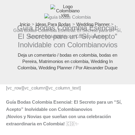
Ir
al
contenido
Inicio
Ideas Para Bodas
Wedding Planner
Guía Bodas Colombia Esencial:
Guía Bodas Colombia Esencial: El Secreto para un “Sí,
El Secreto para un “Sí, Acepto”
Acepto” Inolvidable con Colombianovios
Inolvidable con Colombianovios
Deja un comentario
/
bodas en colombia
,
bodas en
Pereira
,
Matrimonios en colombia
,
Wedding In
Colombia
,
Wedding Planner
/ Por
Alexander Duque
[vc_row][vc_column][vc_column_text]
Guía Bodas Colombia Esencial: El Secreto para un “Sí,
Acepto” Inolvidable con Colombianovios
¡Novios y Novias que sueñan con una celebración
extraordinaria en Colombia!
🇨🇴✨