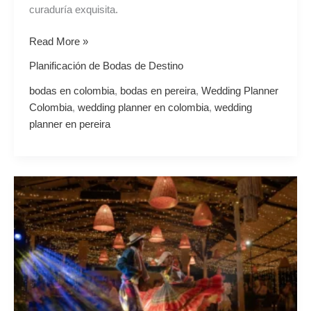
curaduría exquisita.
Read More »
Planificación de Bodas de Destino
bodas en colombia
,
bodas en pereira
,
Wedding Planner
Colombia
,
wedding planner en colombia
,
wedding
planner en pereira
Más
allá
del
Protocolo:
Por
qué
los
Bailes