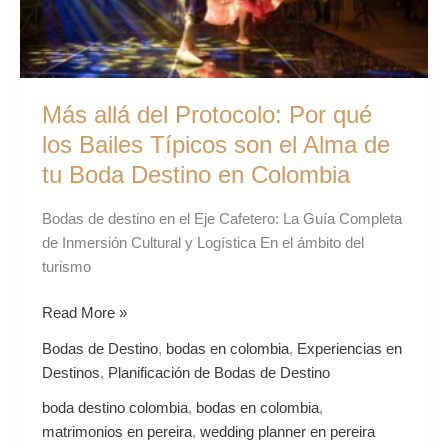
Típicos
son
el
Alma
de
Más allá del Protocolo: Por qué
tu
los Bailes Típicos son el Alma de
Boda
tu Boda Destino en Colombia
Destino
en
Bodas de destino en el Eje Cafetero: La Guía Completa
Colombia
de Inmersión Cultural y Logística En el ámbito del
turismo
Read More »
Bodas de Destino
,
bodas en colombia
,
Experiencias en
Destinos
,
Planificación de Bodas de Destino
boda destino colombia
,
bodas en colombia
,
matrimonios en pereira
,
wedding planner en pereira