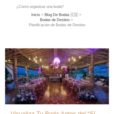
¿Cómo organizar una boda?
Inicio
Blog De Bodas 🇨🇴
Bodas de Destino
Planificación de Bodas de Destino
Visualiza
Tu
Boda
Antes
del
“Sí,
Acepto”:
Inteligencia
Artificial
al
Servicio
Visualiza Tu Boda Antes del “Sí,