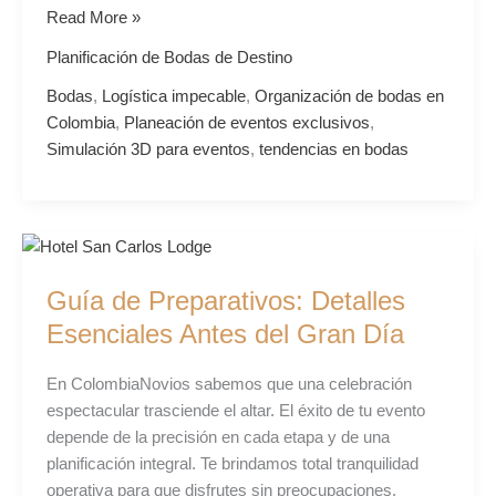
Read More »
Planificación de Bodas de Destino
Bodas
,
Logística impecable
,
Organización de bodas en
Colombia
,
Planeación de eventos exclusivos
,
Simulación 3D para eventos
,
tendencias en bodas
Guía
de
Guía de Preparativos: Detalles
Preparativos:
Detalles
Esenciales Antes del Gran Día
Esenciales
Antes
En ColombiaNovios sabemos que una celebración
del
espectacular trasciende el altar. El éxito de tu evento
Gran
depende de la precisión en cada etapa y de una
Día
planificación integral. Te brindamos total tranquilidad
operativa para que disfrutes sin preocupaciones.