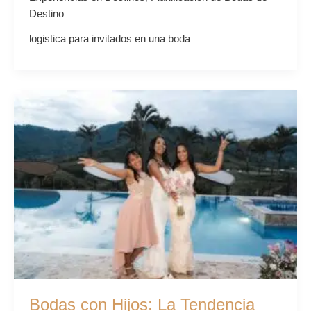
Destino
logistica para invitados en una boda
Bodas
con
Hijos:
La
Tendencia
para
una
Celebración
Sencillamente
Espectacular
Bodas con Hijos: La Tendencia