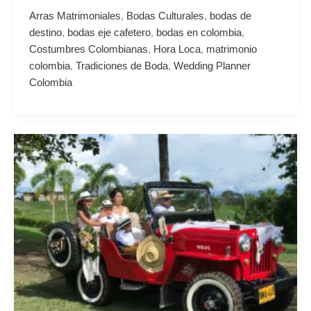
Arras Matrimoniales
,
Bodas Culturales
,
bodas de
destino
,
bodas eje cafetero
,
bodas en colombia
,
Costumbres Colombianas
,
Hora Loca
,
matrimonio
colombia
,
Tradiciones de Boda
,
Wedding Planner
Colombia
¿Cómo
se
celebran
las
bodas
en
Colombia?