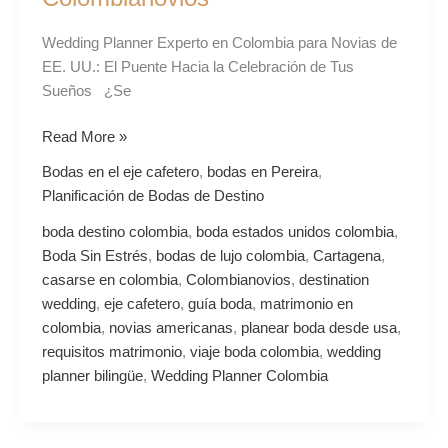
Americanas:
Tu
Wedding Planner Experto en Colombia para Novias de
Sueño
EE. UU.: El Puente Hacia la Celebración de Tus
Hecho
Sueños ¿Se
Realidad
con
Read More »
Colombianovios
Bodas en el eje cafetero
,
bodas en Pereira
,
Planificación de Bodas de Destino
boda destino colombia
,
boda estados unidos colombia
,
Boda Sin Estrés
,
bodas de lujo colombia
,
Cartagena
,
casarse en colombia
,
Colombianovios
,
destination
wedding
,
eje cafetero
,
guía boda
,
matrimonio en
colombia
,
novias americanas
,
planear boda desde usa
,
requisitos matrimonio
,
viaje boda colombia
,
wedding
planner bilingüe
,
Wedding Planner Colombia