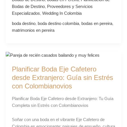
Bodas de Destino
,
Proveedores y Servicios
Especializados
,
Wedding In Colombia
boda destino
,
boda destino colombia
,
bodas en pereira
,
matrimonios en pereira
Planificar
Boda
Planificar Boda Eje Cafetero
Eje
Cafetero
desde Extranjero: Guía sin Estrés
desde
con Colombianovios
Extranjero:
Guía
Planificar Boda Eje Cafetero desde Extranjero: Tu Guía
sin
Completa sin Estrés con Colombianovios
Estrés
con
Soñar con una boda en el vibrante Eje Cafetero de
Colombianovios
Colombia es emocionante: paisajes de ensueño, cultura