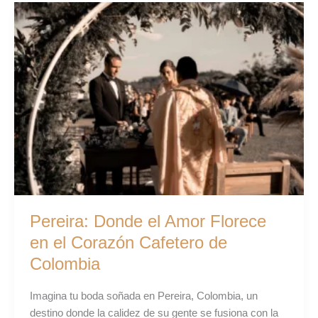
Pereira:
Donde
el
Amor
Florece
en
el
Corazón
Cafetero
de
Colombia
Pereira: Donde el Amor Florece
en el Corazón Cafetero de
Colombia
Imagina tu boda soñada en Pereira, Colombia, un
destino donde la calidez de su gente se fusiona con la