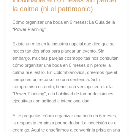
inolvidable en 6 meses sin perder
perder
la calma (ni el patrimonio)
la
calma
(ni
Cómo organizar una boda en 6 meses: La Guía de la
el
“Power Planning”
patrimonio)
Existe un mito en la industria nupcial que dice que se
necesitan dos años para planear un evento. Sin
embargo, muchas parejas cosmopolitas nos consultan
cómo organizar una boda en 6 meses sin perder la
calma ni el estilo. En Colombianovios, creemos que el
tiempo es un recurso, no una sentencia. Si tu
compromiso es corto, tienes una ventaja secreta: la
“Power Planning”, o la habilidad de tomar decisiones
ejecutivas con agilidad e intencionalidad.
Si te preguntas cómo organizar una boda en 6 meses,
la respuesta empieza por no dudar. La indecisión es el
enemigo. Aquí te enseñamos a convertir la prisa en una