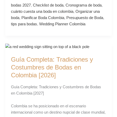
bodas 2027
,
Checklist de boda
,
Cronograma de boda
,
cuánto cuesta una boda en colombia
,
Organizar una
boda
,
Planificar Boda Colombia
,
Presupuesto de Boda
,
tips para bodas
,
Wedding Planner Colombia
Guía
Completa:
Guía Completa: Tradiciones y
Tradiciones
y
Costumbres de Bodas en
Costumbres
Colombia [2026]
de
Bodas
Guía Completa: Tradiciones y Costumbres de Bodas
en
en Colombia [2027]
Colombia
[2026]
Colombia se ha posicionado en el escenario
internacional como un destino nupcial de clase mundial,