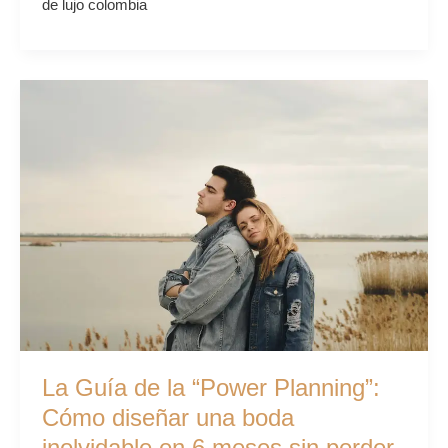
de lujo colombia
La
Guía
de
la
“Power
Planning”:
Cómo
diseñar
una
boda
inolvidable
en
6
La Guía de la “Power Planning”:
meses
Cómo diseñar una boda
sin