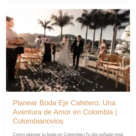
Planear
Boda
Eje
Cafetero:
Una
Aventura
de
Amor
en
Colombia
|
Colombianovios
Planear Boda Eje Cafetero: Una
Aventura de Amor en Colombia |
Colombianovios
Como planear tu boda en Colombia:¡Tu día soñado está