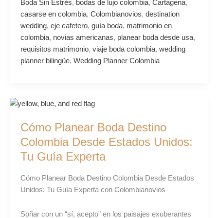
Boda Sin Estrés
,
bodas de lujo colombia
,
Cartagena
,
casarse en colombia
,
Colombianovios
,
destination
wedding
,
eje cafetero
,
guía boda
,
matrimonio en
colombia
,
novias americanas
,
planear boda desde usa
,
requisitos matrimonio
,
viaje boda colombia
,
wedding
planner bilingüe
,
Wedding Planner Colombia
Cómo
Planear
Cómo Planear Boda Destino
Boda
Destino
Colombia Desde Estados Unidos:
Colombia
Tu Guía Experta
Desde
Estados
Cómo Planear Boda Destino Colombia Desde Estados
Unidos:
Unidos: Tu Guía Experta con Colombianovios
Tu
Guía
Soñar con un “sí, acepto” en los paisajes exuberantes