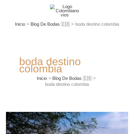
Ir
al
contenido
Inicio
Blog De Bodas 🇨🇴
boda destino colombia
boda destino
colombia
Inicio
Blog De Bodas 🇨🇴
boda destino colombia
Guía
Completa
para