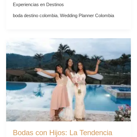
Experiencias en Destinos
boda destino colombia
,
Wedding Planner Colombia
Bodas
con
Hijos:
La
Tendencia
para
una
Celebración
Sencillamente
Espectacular
Bodas con Hijos: La Tendencia