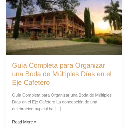
Organizar
una
Boda
de
Múltiples
Días
en
el
Eje
Guía Completa para Organizar
Cafetero
una Boda de Múltiples Días en el
Eje Cafetero
Guía Completa para Organizar una Boda de Múltiples
Días en el Eje Cafetero La concepción de una
celebración nupcial ha […]
Read More »