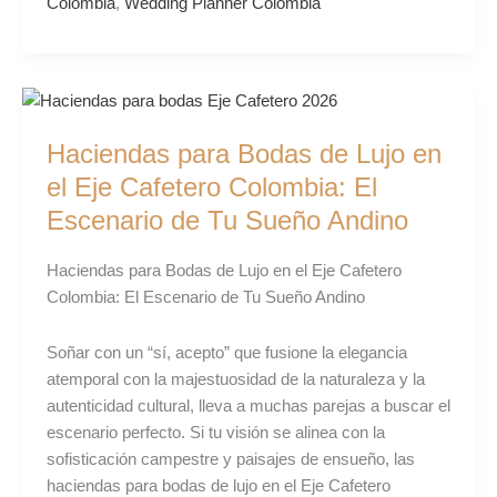
Colombia
,
Wedding Planner Colombia
Haciendas
para
Haciendas para Bodas de Lujo en
Bodas
de
el Eje Cafetero Colombia: El
Lujo
Escenario de Tu Sueño Andino
en
el
Haciendas para Bodas de Lujo en el Eje Cafetero
Eje
Colombia: El Escenario de Tu Sueño Andino
Cafetero
Colombia:
Soñar con un “sí, acepto” que fusione la elegancia
El
atemporal con la majestuosidad de la naturaleza y la
Escenario
autenticidad cultural, lleva a muchas parejas a buscar el
de
escenario perfecto. Si tu visión se alinea con la
Tu
sofisticación campestre y paisajes de ensueño, las
Sueño
haciendas para bodas de lujo en el Eje Cafetero