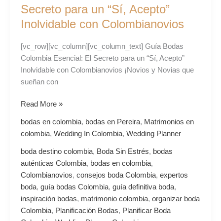
Esencial:
Secreto para un “Sí, Acepto”
El
Inolvidable con Colombianovios
Secreto
para
[vc_row][vc_column][vc_column_text] Guía Bodas
un
Colombia Esencial: El Secreto para un “Sí, Acepto”
“Sí,
Inolvidable con Colombianovios ¡Novios y Novias que
Acepto”
sueñan con
Inolvidable
con
Read More »
Colombianovios
bodas en colombia
,
bodas en Pereira
,
Matrimonios en
colombia
,
Wedding In Colombia
,
Wedding Planner
boda destino colombia
,
Boda Sin Estrés
,
bodas
auténticas Colombia
,
bodas en colombia
,
Colombianovios
,
consejos boda Colombia
,
expertos
boda
,
guía bodas Colombia
,
guía definitiva boda
,
inspiración bodas
,
matrimonio colombia
,
organizar boda
Colombia
,
Planificación Bodas
,
Planificar Boda