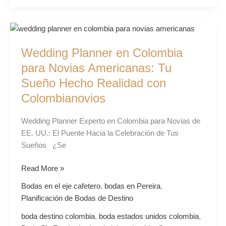
Wedding
Planner
Wedding Planner en Colombia
en
Colombia
para Novias Americanas: Tu
para
Sueño Hecho Realidad con
Novias
Colombianovios
Americanas:
Tu
Wedding Planner Experto en Colombia para Novias de
Sueño
EE. UU.: El Puente Hacia la Celebración de Tus
Hecho
Sueños ¿Se
Realidad
con
Read More »
Colombianovios
Bodas en el eje cafetero
,
bodas en Pereira
,
Planificación de Bodas de Destino
boda destino colombia
,
boda estados unidos colombia
,