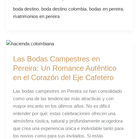
boda destino
,
boda destino colombia
,
bodas en pereira
,
matrimonios en pereira
Las
Bodas
Las Bodas Campestres en
Campestres
en
Pereira: Un Romance Auténtico
Pereira:
en el Corazón del Eje Cafetero
Un
Romance
Las bodas campestres en Pereira se han consolidado
Auténtico
como una de las tendencias más atractivas y con
en
mayor encanto en los últimos años. No es difícil
el
entender por qué: estas celebraciones ofrecen una
Corazón
atmósfera rústica, natural y profundamente acogedora
del
que crea una experiencia única e inolvidable tanto para
Eje
los novios como para sus invitados. Si estás