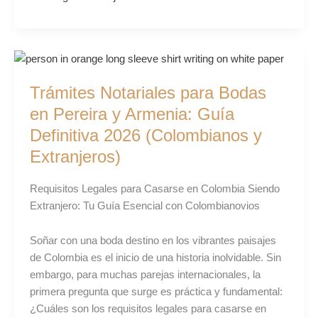
Trámites
Notariales
Trámites Notariales para Bodas
para
Bodas
en Pereira y Armenia: Guía
en
Definitiva 2026 (Colombianos y
Pereira
Extranjeros)
y
Armenia:
Requisitos Legales para Casarse en Colombia Siendo
Guía
Extranjero: Tu Guía Esencial con Colombianovios
Definitiva
2026
Soñar con una boda destino en los vibrantes paisajes
(Colombianos
de Colombia es el inicio de una historia inolvidable. Sin
y
embargo, para muchas parejas internacionales, la
Extranjeros)
primera pregunta que surge es práctica y fundamental:
¿Cuáles son los requisitos legales para casarse en