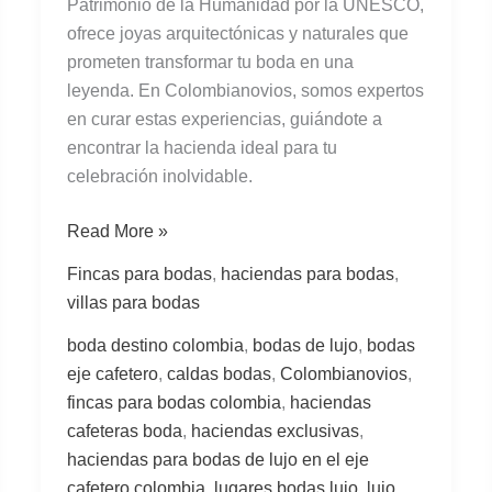
Patrimonio de la Humanidad por la UNESCO,
ofrece joyas arquitectónicas y naturales que
prometen transformar tu boda en una
leyenda. En Colombianovios, somos expertos
en curar estas experiencias, guiándote a
encontrar la hacienda ideal para tu
celebración inolvidable.
Read More »
Fincas para bodas
,
haciendas para bodas
,
villas para bodas
boda destino colombia
,
bodas de lujo
,
bodas
eje cafetero
,
caldas bodas
,
Colombianovios
,
fincas para bodas colombia
,
haciendas
cafeteras boda
,
haciendas exclusivas
,
haciendas para bodas de lujo en el eje
cafetero colombia
,
lugares bodas lujo
,
lujo