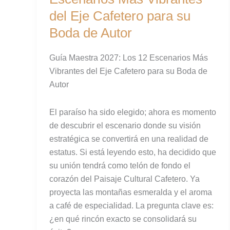
12
del Eje Cafetero para su
Escenarios
Boda de Autor
Más
Vibrantes
Guía Maestra 2027: Los 12 Escenarios Más
del
Vibrantes del Eje Cafetero para su Boda de
Eje
Autor
Cafetero
para
El paraíso ha sido elegido; ahora es momento
su
de descubrir el escenario donde su visión
Boda
estratégica se convertirá en una realidad de
de
estatus. Si está leyendo esto, ha decidido que
Autor
su unión tendrá como telón de fondo el
corazón del Paisaje Cultural Cafetero. Ya
proyecta las montañas esmeralda y el aroma
a café de especialidad. La pregunta clave es:
¿en qué rincón exacto se consolidará su