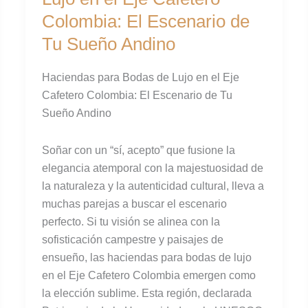
Lujo
Colombia: El Escenario de
en
Tu Sueño Andino
el
Eje
Haciendas para Bodas de Lujo en el Eje
Cafetero
Cafetero Colombia: El Escenario de Tu
Colombia:
Sueño Andino
El
Escenario
Soñar con un “sí, acepto” que fusione la
de
elegancia atemporal con la majestuosidad de
Tu
la naturaleza y la autenticidad cultural, lleva a
Sueño
muchas parejas a buscar el escenario
Andino
perfecto. Si tu visión se alinea con la
sofisticación campestre y paisajes de
ensueño, las haciendas para bodas de lujo
en el Eje Cafetero Colombia emergen como
la elección sublime. Esta región, declarada