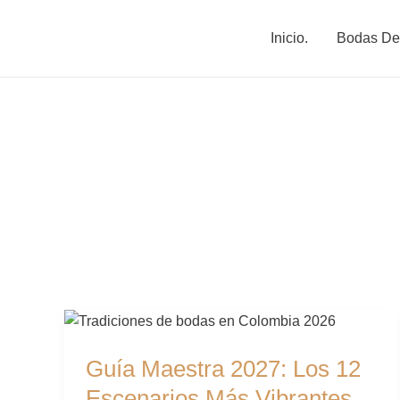
Ir
al
Inicio.
Bodas De
contenido
Guía
Maestra
Guía Maestra 2027: Los 12
2027:
Los
Escenarios Más Vibrantes