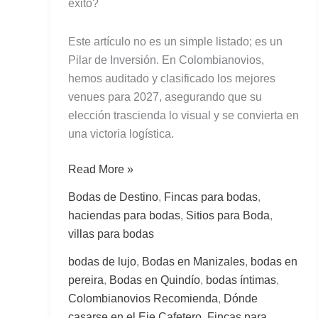
éxito?
Este artículo no es un simple listado; es un
Pilar de Inversión. En Colombianovios,
hemos auditado y clasificado los mejores
venues para 2027, asegurando que su
elección trascienda lo visual y se convierta en
una victoria logística.
Read More »
Bodas de Destino
,
Fincas para bodas
,
haciendas para bodas
,
Sitios para Boda
,
villas para bodas
bodas de lujo
,
Bodas en Manizales
,
bodas en
pereira
,
Bodas en Quindío
,
bodas íntimas
,
Colombianovios Recomienda
,
Dónde
casarse en el Eje Cafetero
,
Fincas para