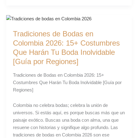
Tradiciones
de
Tradiciones de Bodas en
Bodas
en
Colombia 2026: 15+ Costumbres
Colombia
Que Harán Tu Boda Inolvidable
2026:
[Guía por Regiones]
15+
Costumbres
Tradiciones de Bodas en Colombia 2026: 15+
Que
Costumbres Que Harán Tu Boda Inolvidable [Guía por
Harán
Regiones]
Tu
Boda
Colombia no celebra bodas; celebra la unión de
Inolvidable
universos. Si estás aquí, es porque buscas más que un
[Guía
paisaje exótico. Buscas una boda con alma, una que
por
resuene con historias y signifique algo profundo. Las
Regiones]
tradiciones de bodas en Colombia 2026 son ese