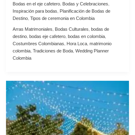
Bodas en el eje cafetero
,
Bodas y Celebraciones
,
Inspiración para bodas
,
Planificación de Bodas de
Destino
,
Tipos de ceremonia en Colombia
Arras Matrimoniales
,
Bodas Culturales
,
bodas de
destino
,
bodas eje cafetero
,
bodas en colombia
,
Costumbres Colombianas
,
Hora Loca
,
matrimonio
colombia
,
Tradiciones de Boda
,
Wedding Planner
Colombia
¿Cómo
organizar
una
boda
al
aire
libre?