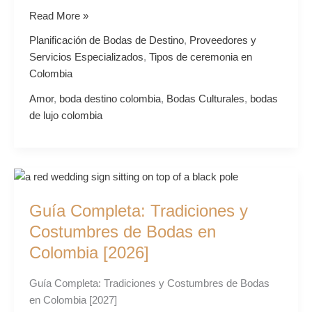
Read More »
Planificación de Bodas de Destino
,
Proveedores y
Servicios Especializados
,
Tipos de ceremonia en
Colombia
Amor
,
boda destino colombia
,
Bodas Culturales
,
bodas
de lujo colombia
Guía
Completa:
Guía Completa: Tradiciones y
Tradiciones
y
Costumbres de Bodas en
Costumbres
Colombia [2026]
de
Bodas
Guía Completa: Tradiciones y Costumbres de Bodas
en
en Colombia [2027]
Colombia