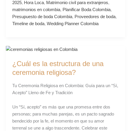
2025
,
Hora Loca
,
Matrimonio civil para extranjeros
,
matrimonios en colombia
,
Planificar Boda Colombia
,
Presupuesto de boda Colombia
,
Proveedores de boda
,
Timeline de boda
,
Wedding Planner Colombia
¿Cuál
es
¿Cuál es la estructura de una
la
estructura
ceremonia religiosa?
de
una
Tu Ceremonia Religiosa en Colombia: Guía para un “Sí,
ceremonia
Acepto” Lleno de Fe y Tradición
religiosa?
Un “Sí, acepto” es más que una promesa entre dos
personas; para muchas parejas, es un pacto sagrado
bendecido por la fe, el momento en que su amor
terrenal se une a algo trascendente. Celebrar este