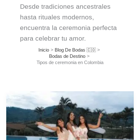
Desde tradiciones ancestrales
hasta rituales modernos,
encuentra la ceremonia perfecta
para celebrar tu amor.
Inicio
Blog De Bodas 🇨🇴
Bodas de Destino
Tipos de ceremonia en Colombia
Bodas
con
Hijos:
La
Tendencia
para
una