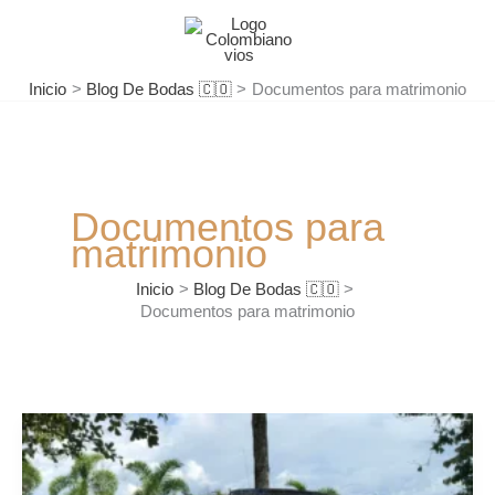
Ir
al
contenido
Inicio
Blog De Bodas 🇨🇴
Documentos para matrimonio
Documentos para
matrimonio
Inicio
Blog De Bodas 🇨🇴
Documentos para matrimonio
¿Cómo
se
celebran