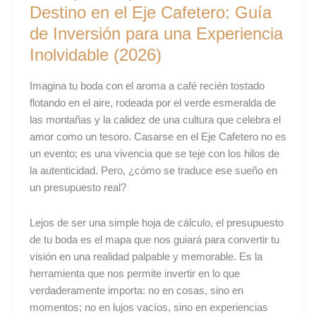
Boda
Destino en el Eje Cafetero: Guía
de
de Inversión para una Experiencia
Destino
Inolvidable (2026)
en
el
Imagina tu boda con el aroma a café recién tostado
Eje
flotando en el aire, rodeada por el verde esmeralda de
Cafetero:
las montañas y la calidez de una cultura que celebra el
Guía
amor como un tesoro. Casarse en el Eje Cafetero no es
de
un evento; es una vivencia que se teje con los hilos de
Inversión
la autenticidad. Pero, ¿cómo se traduce ese sueño en
para
un presupuesto real?
una
Experiencia
Lejos de ser una simple hoja de cálculo, el presupuesto
Inolvidable
de tu boda es el mapa que nos guiará para convertir tu
(2026)
visión en una realidad palpable y memorable. Es la
herramienta que nos permite invertir en lo que
verdaderamente importa: no en cosas, sino en
momentos; no en lujos vacíos, sino en experiencias