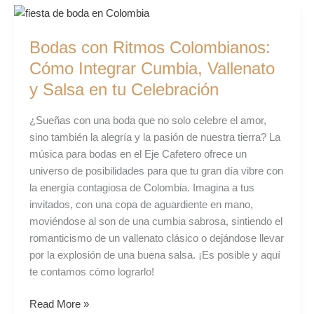
Bodas
con
Bodas con Ritmos Colombianos:
Ritmos
Colombianos:
Cómo Integrar Cumbia, Vallenato
Cómo
y Salsa en tu Celebración
Integrar
Cumbia,
¿Sueñas con una boda que no solo celebre el amor,
Vallenato
sino también la alegría y la pasión de nuestra tierra? La
y
música para bodas en el Eje Cafetero ofrece un
Salsa
universo de posibilidades para que tu gran día vibre con
en
la energía contagiosa de Colombia. Imagina a tus
tu
invitados, con una copa de aguardiente en mano,
Celebración
moviéndose al son de una cumbia sabrosa, sintiendo el
romanticismo de un vallenato clásico o dejándose llevar
por la explosión de una buena salsa. ¡Es posible y aquí
te contamos cómo lograrlo!
Read More »