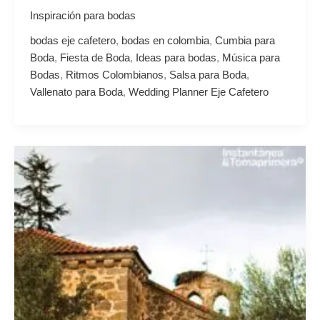
Inspiración para bodas
bodas eje cafetero
,
bodas en colombia
,
Cumbia para
Boda
,
Fiesta de Boda
,
Ideas para bodas
,
Música para
Bodas
,
Ritmos Colombianos
,
Salsa para Boda
,
Vallenato para Boda
,
Wedding Planner Eje Cafetero
La
Música
en
las
Bodas