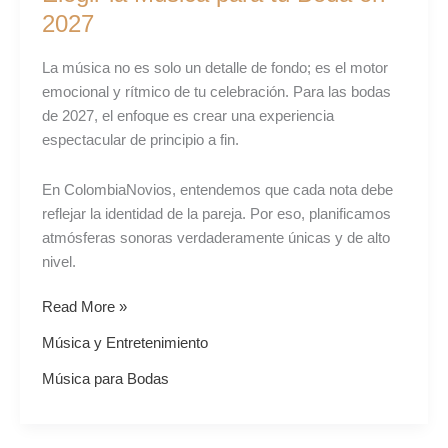
Cómo
2027
Elegir
la
La música no es solo un detalle de fondo; es el motor
Música
emocional y rítmico de tu celebración. Para las bodas
para
de 2027, el enfoque es crear una experiencia
tu
espectacular de principio a fin.
Boda
en
En ColombiaNovios, entendemos que cada nota debe
2027
reflejar la identidad de la pareja. Por eso, planificamos
atmósferas sonoras verdaderamente únicas y de alto
nivel.
Read More »
Música y Entretenimiento
Música para Bodas