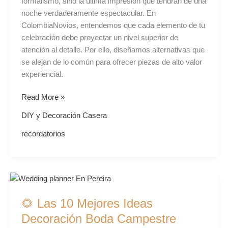
formalismo, sino la última impresión que tendrán de una
noche verdaderamente espectacular. En
ColombiaNovios, entendemos que cada elemento de tu
celebración debe proyectar un nivel superior de
atención al detalle. Por ello, diseñamos alternativas que
se alejan de lo común para ofrecer piezas de alto valor
experiencial.
Read More »
DIY y Decoración Casera
recordatorios
🌻
Las
🌻 Las 10 Mejores Ideas
10
Mejores
Decoración Boda Campestre
Ideas