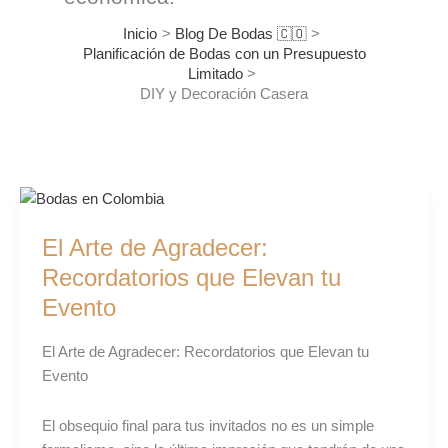
Inicio
Blog De Bodas 🇨🇴
Planificación de Bodas con un Presupuesto
Limitado
DIY y Decoración Casera
El
Arte
El Arte de Agradecer:
de
Agradecer:
Recordatorios que Elevan tu
Recordatorios
Evento
que
Elevan
El Arte de Agradecer: Recordatorios que Elevan tu
tu
Evento
Evento
El obsequio final para tus invitados no es un simple