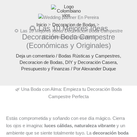
Ir
al
contenido
Inicio
Decoracion de Bodas
🌻 Las 10 Mejores Ideas
🌻 Las 10 Mejores Ideas Decoración Boda Campestre
Decoración Boda Campestre
(Económicas y Originales)
(Económicas y Originales)
Deja un comentario
/
Bodas Rústicas y Campestres
,
Decoracion de Bodas
,
DIY y Decoración Casera
,
Presupuesto y Finanzas
/ Por
Alexander Duque
🌿 Una Boda con Alma: Empieza tu Decoración Boda
Campestre Perfecta
Estás comprometida y soñando con ese día mágico. Cierra
los ojos e imagina:
luces cálidas, naturaleza vibrante
y un
ambiente que se siente totalmente tuyo. La
decoración boda