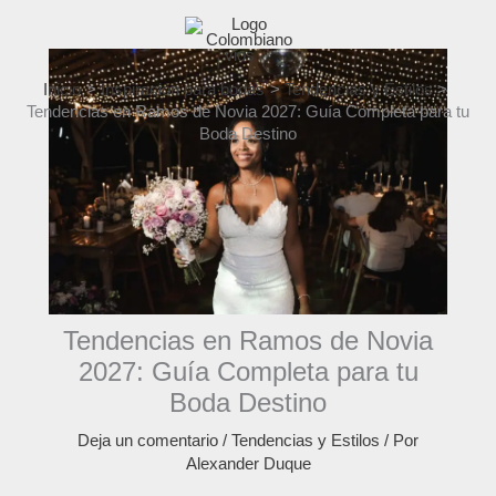
Ir
al
contenido
Inicio
Inspiración para bodas
Tendencias y Estilos
Tendencias en Ramos de Novia 2027: Guía Completa para tu
Boda Destino
Tendencias en Ramos de Novia
2027: Guía Completa para tu
Boda Destino
Deja un comentario
/
Tendencias y Estilos
/ Por
Alexander Duque