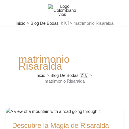
Ir
al
contenido
Inicio
Blog De Bodas 🇨🇴
matrimonio Risaralda
matrimonio
Risaralda
Inicio
Blog De Bodas 🇨🇴
matrimonio Risaralda
Descubre
la
Descubre la Magia de Risaralda
Magia