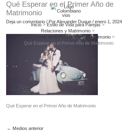
Qué Esperar en el Primer Año de
Ir
al
Matrimonio
contenido
Deja un comentario
/ Por
Alexander Duque
/
enero 1, 2024
Inicio
Estilo de Vida para Parejas
Relaciones y Matrimonio
Qué Esperar en el Primer Año de Matrimonio
Qué Esperar en el Primer Año de Matrimonio
Qué Esperar en el Primer Año de Matrimonio
←
Medios anterior