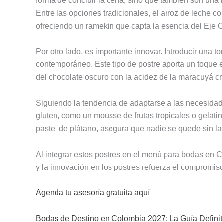
forma de concluir la cena, sino que también son una 
Entre las opciones tradicionales, el arroz de leche c
ofreciendo un ramekin que capta la esencia del Eje C
Por otro lado, es importante innovar. Introducir una
contemporáneo. Este tipo de postre aporta un toque 
del chocolate oscuro con la acidez de la maracuyá cr
Siguiendo la tendencia de adaptarse a las necesidades
gluten, como un mousse de frutas tropicales o gelati
pastel de plátano, asegura que nadie se quede sin la 
Al integrar estos postres en el menú para bodas en C
y la innovación en los postres refuerza el compromiso
Agenda tu asesoría gratuita aquí
Bodas de Destino en Colombia 2027: La Guía Definit