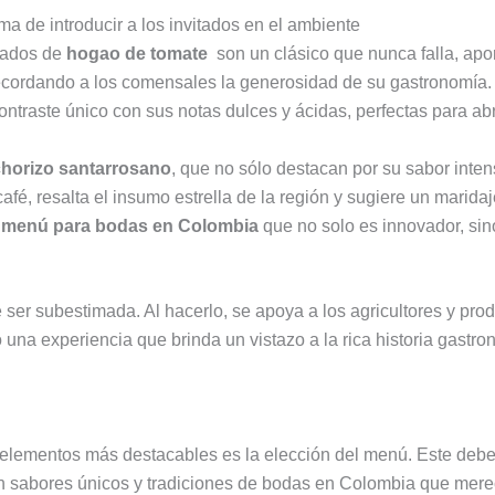
a de introducir a los invitados en el ambiente
ados de
hogao de tomate
son un clásico que nunca falla, apo
 recordando a los comensales la generosidad de su gastronomía
raste único con sus notas dulces y ácidas, perfectas para abrir
chorizo santarrosano
, que no sólo destacan por su sabor inten
fé, resalta el insumo estrella de la región y sugiere un maridaje
n
menú para bodas en Colombia
que no solo es innovador, sino
 ser subestimada. Al hacerlo, se apoya a los agricultores y pro
 una experiencia que brinda un vistazo a la rica historia gastro
lementos más destacables es la elección del menú. Este debe ser
 sabores únicos y tradiciones de bodas en Colombia que merece