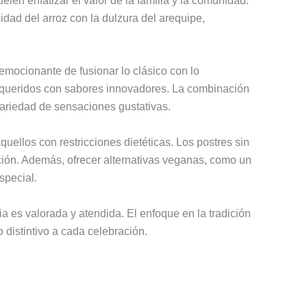
len enfatizar el valor de la familia y la comunidad.
idad del arroz con la dulzura del arequipe,
emocionante de fusionar lo clásico con lo
s queridos con sabores innovadores. La combinación
variedad de sensaciones gustativas.
uellos con restricciones dietéticas. Los postres sin
ación. Además, ofrecer alternativas veganas, como un
special.
a es valorada y atendida. El enfoque en la tradición
 distintivo a cada celebración.