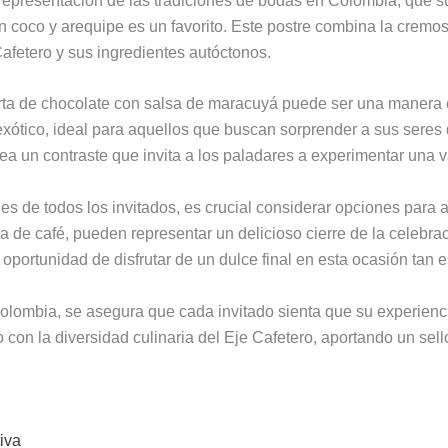
representación de las tradiciones de bodas en Colombia, que sue
on coco y arequipe es un favorito. Este postre combina la cremos
afetero y sus ingredientes autóctonos.
 torta de chocolate con salsa de maracuyá puede ser una manera 
exótico, ideal para aquellos que buscan sorprender a sus sere
ea un contraste que invita a los paladares a experimentar una 
 de todos los invitados, es crucial considerar opciones para aq
na de café, pueden representar un delicioso cierre de la celebr
oportunidad de disfrutar de un dulce final en esta ocasión tan e
olombia, se asegura que cada invitado sienta que su experienci
 con la diversidad culinaria del Eje Cafetero, aportando un sello
iva