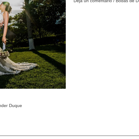
Deja un comentario
/
Bodas de D
nder Duque