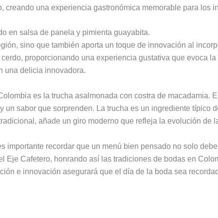
no, creando una experiencia gastronómica memorable para los in
do en salsa de panela y pimienta guayabita.
a región, sino que también aporta un toque de innovación al inc
 cerdo, proporcionando una experiencia gustativa que evoca la 
en una delicia innovadora.
lombia es la trucha asalmonada con costra de macadamia. Este 
a y un sabor que sorprenden. La trucha es un ingrediente típico 
adicional, añade un giro moderno que refleja la evolución de l
, es importante recordar que un menú bien pensado no solo debe 
del Eje Cafetero, honrando así las tradiciones de bodas en Col
dición e innovación asegurará que el día de la boda sea recorda