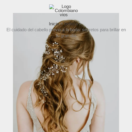
Ir
al
contenido
Inicio
belleza
El cuidado del cabello previo a la boda: secretos para brillar en
tu gran día