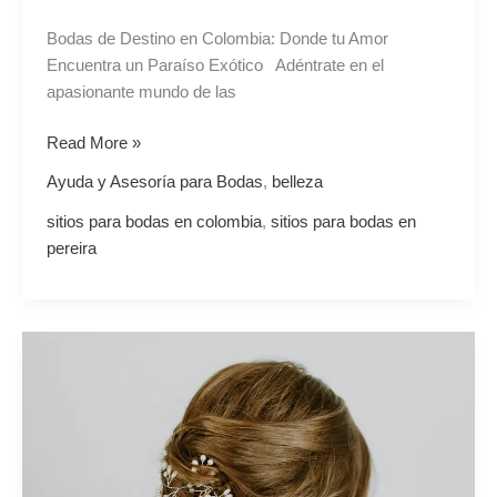
Bodas de Destino en Colombia: Donde tu Amor
Encuentra un Paraíso Exótico Adéntrate en el
apasionante mundo de las
Read More »
Ayuda y Asesoría para Bodas
,
belleza
sitios para bodas en colombia
,
sitios para bodas en
pereira
El
cuidado
del
cabello
previo
a