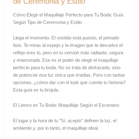
de Ceremonia y Estilo
para
Tu
Cómo Elegir el Maquillaje Perfecto para Tu Boda: Guía
Boda:
Según Tipo de Ceremonia y Estilo
Guía
Según
Llega el momento. El vestido está puesto, el peinado
Tipo
listo. Te miras al espejo y la imagen que te devuelve el
de
reflejo eres tú, pero en tu versión más radiante, segura
Ceremonia
y enamorada. Ese es el poder de elegir el maquillaje
y
perfecto para tu boda. No se trata de disfrazarte, sino
Estilo
de potenciar esa luz única que irradias. Pero con tantas
opciones, ¿cómo dar con el look que cuente tu historia?
Esta guía es tu brújula.
El Lienzo es Tu Boda: Maquillaje Según el Escenario
El lugar y la hora de tu “Sí, acepto” definen la luz, el
ambiente y, por lo tanto, el maquillaje ideal.