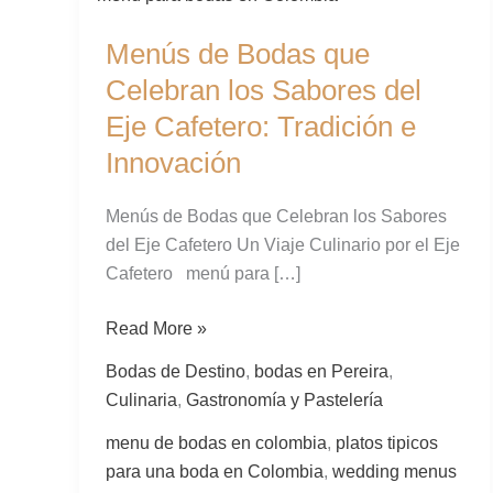
de
Menús de Bodas que
Bodas
que
Celebran los Sabores del
Celebran
Eje Cafetero: Tradición e
los
Innovación
Sabores
del
Menús de Bodas que Celebran los Sabores
Eje
del Eje Cafetero Un Viaje Culinario por el Eje
Cafetero:
Cafetero menú para […]
Tradición
e
Read More »
Innovación
Bodas de Destino
,
bodas en Pereira
,
Culinaria
,
Gastronomía y Pastelería
menu de bodas en colombia
,
platos tipicos
para una boda en Colombia
,
wedding menus