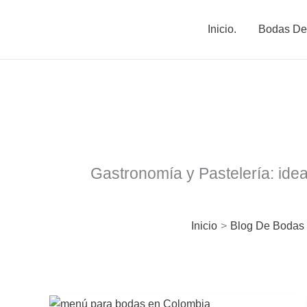
Ir
al
Inicio.
Bodas De
contenido
Gastronomía y Pastelería: ide
Inicio
Blog De Bodas 
Menús