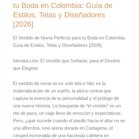
Novia
tu Boda en Colombia: Guía de
Perfecto
Estilos, Telas y Diseñadores
para
[2026]
tu
Boda
El Vestido de Novia Perfecto para tu Boda en Colombia:
en
Guía de Estilos, Telas y Diseñadores [2026]
Colombia:
Guía
Introducción: El Vestido que Soñaste, para el Destino
de
que Elegiste
Estilos,
Telas
El vestido de novia no es solo tela e hilo; es la
y
materialización de un sueño, la pieza central que
Diseñadores
captura la esencia de tu personalidad y el prólogo de
[2026]
una nueva historia. La búsqueda de “el vestido” es un
rito de paso, un viaje lleno de emoción y expectativas.
Pero, ¿qué sucede cuando el pasillo hacia el altar no es
una alfombra, sino arena dorada en Cartagena, el
césped esmeralda de una hacienda cafetera en