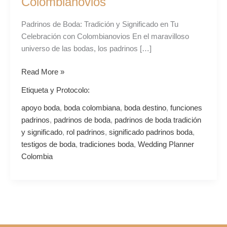
Colombianovios
Significado
en
Padrinos de Boda: Tradición y Significado en Tu
Tu
Celebración con Colombianovios En el maravilloso
Celebración
universo de las bodas, los padrinos […]
con
Colombianovios
Read More »
Etiqueta y Protocolo:
apoyo boda
,
boda colombiana
,
boda destino
,
funciones
padrinos
,
padrinos de boda
,
padrinos de boda tradición
y significado
,
rol padrinos
,
significado padrinos boda
,
testigos de boda
,
tradiciones boda
,
Wedding Planner
Colombia