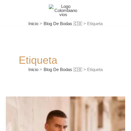
Ir
al
contenido
Inicio
Blog De Bodas 🇨🇴
Etiqueta
Etiqueta
Inicio
Blog De Bodas 🇨🇴
Etiqueta
Consejos
para
el
atuendo
del