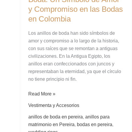
Anillos
y Compromiso en las Bodas
de
en Colombia
Boda:
Un
Los anillos de boda han sido símbolos de
Símbolo
amor y compromiso a lo largo de la historia,
de
con sus raíces que se remontan a antiguas
Amor
civilizaciones. En la Antigua Egipto, los
y
anillos eran confeccionados con juncos y
Compromiso
representaban la eternidad, ya que el círculo
en
no tiene principio ni fin.
las
Bodas
Read More »
en
Colombia
Vestimenta y Accesorios
anillos de boda en pereira
,
anillos para
matrimonio en Pereira
,
bodas en pereira
,