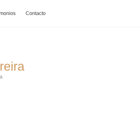
imonios
Contacto
reira
ra