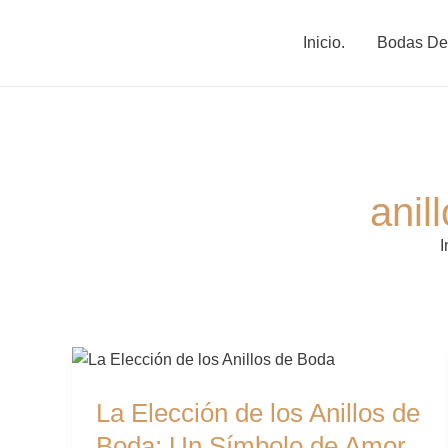
Ir
al
Inicio.
Bodas De
contenido
anil
I
La
Elección
La Elección de los Anillos de
de
los
Boda: Un Símbolo de Amor