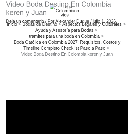
Video Boda Destino En Colombia
Ir
al
keren y Juan
contenido
Deja un comentario
/ Por
Alexander Duque
/
julio 1, 2026
Inicio
Bodas de Destino
Aspectos Legales y Culturales
Ayuda y Asesoría para Bodas
tramites para una boda en Colombia
Boda Católica en Colombia 2027: Requisitos, Costos y
Timeline Completo Checklist Paso a Paso
Video Boda Destino En Colombia keren y Juan