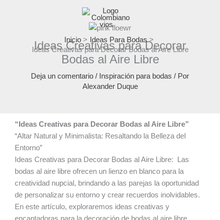
Ir
al
contenido
Inicio
Ideas Para Bodas
Ideas Creativas para Decorar
Ideas Creativas para Decorar Bodas al Aire Libre
Bodas al Aire Libre
Deja un comentario
/
Inspiración para bodas
/ Por
Alexander Duque
“Ideas Creativas para Decorar Bodas al Aire Libre”
“Altar Natural y Minimalista: Resaltando la Belleza del
Entorno”
Ideas Creativas para Decorar Bodas al Aire Libre: Las
bodas al aire libre ofrecen un lienzo en blanco para la
creatividad nupcial, brindando a las parejas la oportunidad
de personalizar su entorno y crear recuerdos inolvidables.
En este artículo, exploraremos ideas creativas y
encantadoras para la decoración de bodas al aire libre,