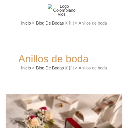
Ir
al
contenido
Inicio
Blog De Bodas 🇨🇴
Anillos de boda
Anillos de boda
Inicio
Blog De Bodas 🇨🇴
Anillos de boda
Ideas
para
marcar
las
alianzas